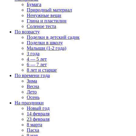
Бумага
Природный материал
Ненужные вещи
Глина и пластилин
Соленое теста
По возрасту
Поделки в детский садик
Поделки в школу
Малыши (1-2 года)
3 года
4 — 5 лет
6 — 7 лет
8 лет и старше
По времени года
Зима
Весна
Лето
Осень
На праздники
Новый год
14 февраля
23 февраля
8 марта
Пасха
9 мая