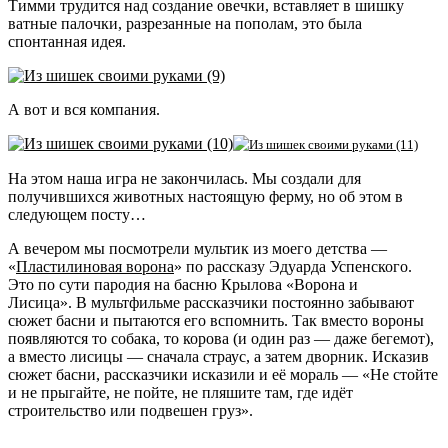
Тимми трудится над создание овечки, вставляет в шишку
ватные палочки, разрезанные на пополам, это была
спонтанная идея.
А вот и вся компания.
На этом наша игра не закончилась. Мы создали для
получившихся животных настоящую ферму, но об этом в
следующем посту…
А вечером мы посмотрели мультик из моего детства —
«
Пластилиновая ворона
» по рассказу Эдуарда Успенского.
Это по сути пародия на басню Крылова «Ворона и
Лисица». В мультфильме рассказчики постоянно забывают
сюжет басни и пытаются его вспомнить. Так вместо вороны
появляются то собака, то корова (и один раз — даже бегемот),
а вместо лисицы — сначала страус, а затем дворник. Исказив
сюжет басни, рассказчики исказили и её мораль — «Не стойте
и не прыгайте, не пойте, не пляшите там, где идёт
строительство или подвешен груз».