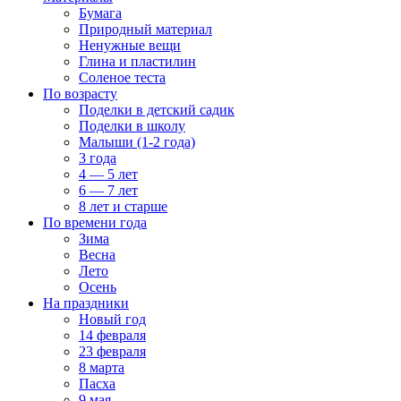
Бумага
Природный материал
Ненужные вещи
Глина и пластилин
Соленое теста
По возрасту
Поделки в детский садик
Поделки в школу
Малыши (1-2 года)
3 года
4 — 5 лет
6 — 7 лет
8 лет и старше
По времени года
Зима
Весна
Лето
Осень
На праздники
Новый год
14 февраля
23 февраля
8 марта
Пасха
9 мая