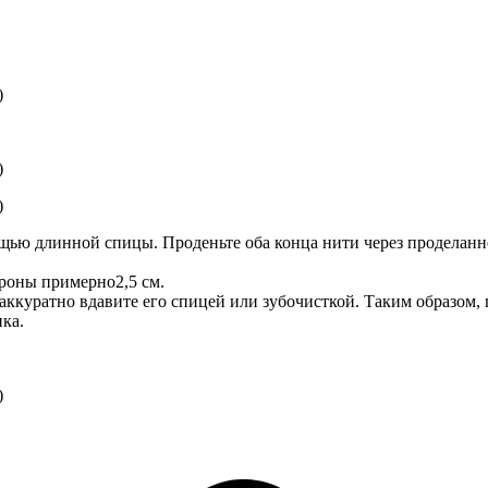
щью длинной спицы. Проденьте оба конца нити через проделанно
ороны примерно2,5 см.
ккуратно вдавите его спицей или зубочисткой. Таким образом, ц
ка.