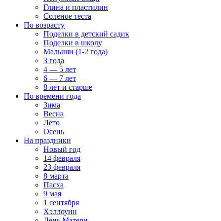
Глина и пластилин
Соленое теста
По возрасту
Поделки в детский садик
Поделки в школу
Малыши (1-2 года)
3 года
4 — 5 лет
6 — 7 лет
8 лет и старше
По времени года
Зима
Весна
Лето
Осень
На праздники
Новый год
14 февраля
23 февраля
8 марта
Пасха
9 мая
1 сентября
Хэллоуин
День Матери