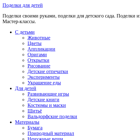
Skip
Поделки для детей
to
Поделки своими руками, поделки для детского сада. Поделки из
content
Мастер-классы.
С детьми
Животные
Цветы
Аппликации
Оригами
Открытки
Рисование
Детские отпечатки
Эксперименты
Украшение еды
Для детей
Развивающие игры
Детские книги
Костюмы и маски
Шитьё
Вальдорфские поделки
Материалы
Бумага
Природный материал
Ненужные вещи