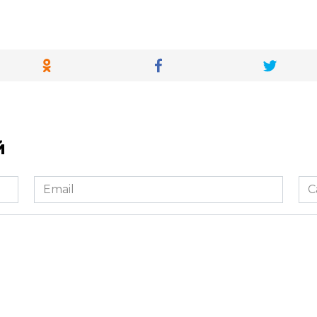
й
Email
Са
*