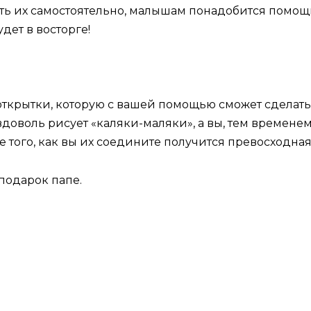
лать их самостоятельно, малышам понадобится помощ
дет в восторге!
открытки, которую с вашей помощью сможет сделать 
вдоволь рисует «каляки-маляки», а вы, тем времене
ле того, как вы их соедините получится превосходная
подарок папе.