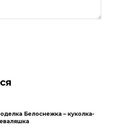
ся
оделка Белоснежка – куколка-
еваляшка