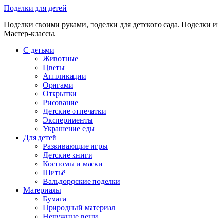
Skip
Поделки для детей
to
Поделки своими руками, поделки для детского сада. Поделки из
content
Мастер-классы.
С детьми
Животные
Цветы
Аппликации
Оригами
Открытки
Рисование
Детские отпечатки
Эксперименты
Украшение еды
Для детей
Развивающие игры
Детские книги
Костюмы и маски
Шитьё
Вальдорфские поделки
Материалы
Бумага
Природный материал
Ненужные вещи