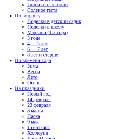
Глина и пластилин
Соленое теста
По возрасту
Поделки в детский садик
Поделки в школу
Малыши (1-2 года)
3 года
4 — 5 лет
6 — 7 лет
8 лет и старше
По времени года
Зима
Весна
Лето
Осень
На праздники
Новый год
14 февраля
23 февраля
8 марта
Пасха
9 мая
1 сентября
Хэллоуин
День Матери