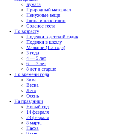
Бумага
Природный материал
Ненужные вещи
Глина и пластилин
Соленое теста
По возрасту
Поделки в детский садик
Поделки в школу
Малыши (1-2 года)
3 года
4 — 5 лет
6 — 7 лет
8 лет и старше
По времени года
Зима
Весна
Лето
Осень
На праздники
Новый год
14 февраля
23 февраля
8 марта
Пасха
9 мая