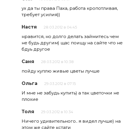
ух да ты права Паха, работа кропотливая,
требует усилия))
Настя
28.03.2012 в 04:45
нравится, но долго делать займитесь чем
не будь другим) щас поищу на сайте что не
бдуь другое
Саня
28.03.2012 в 10:38
пойду куплю живые цветы лучше
Ольга
29.03.2012 в 07:15
И мне не забудь купить) а так цветочки не
плохие
Толя
29.03.2012 в 10:34
Ничего удивительного.. я видел лучше) на
этом же сайте кстати