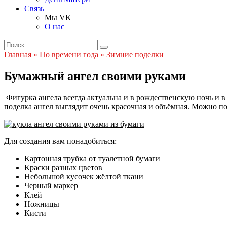
Связь
Мы VK
О нас
Search
for:
Главная
»
По времени года
»
Зимние поделки
Бумажный ангел своими руками
Фигурка ангела всегда актуальна и в рождественскую ночь и в л
поделка ангел
выглядит очень красочная и объёмная. Можно под
Для создания вам понадобиться:
Картонная трубка от туалетной бумаги
Краски разных цветов
Небольшой кусочек жёлтой ткани
Черный маркер
Клей
Ножницы
Кисти