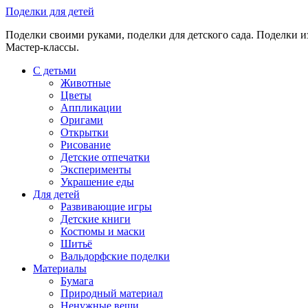
Skip
Поделки для детей
to
Поделки своими руками, поделки для детского сада. Поделки из
content
Мастер-классы.
С детьми
Животные
Цветы
Аппликации
Оригами
Открытки
Рисование
Детские отпечатки
Эксперименты
Украшение еды
Для детей
Развивающие игры
Детские книги
Костюмы и маски
Шитьё
Вальдорфские поделки
Материалы
Бумага
Природный материал
Ненужные вещи