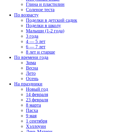
Глина и пластилин
Соленое теста
По возрасту
Поделки в детский садик
Поделки в школу
Малыши (1-2 года)
3 года
4 — 5 лет
6 — 7 лет
8 лет и старше
По времени года
Зима
Весна
Лето
Осень
На праздники
Новый год
14 февраля
23 февраля
8 марта
Пасха
9 мая
1 сентября
Хэллоуин
День Матери