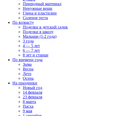
Природный материал
Ненужные вещи
Глина и пластилин
Соленое теста
По возрасту
Поделки в детский садик
Поделки в школу
Малыши (1-2 года)
3 года
4 — 5 лет
6 — 7 лет
8 лет и старше
По времени года
Зима
Весна
Лето
Осень
На праздники
Новый год
14 февраля
23 февраля
8 марта
Пасха
9 мая
1 сентября