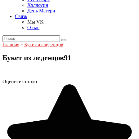
Хэллоуин
День Матери
Связь
Мы VK
О нас
Search
for:
Главная
»
Букет из леденцов
Букет из леденцов91
Оцените статью