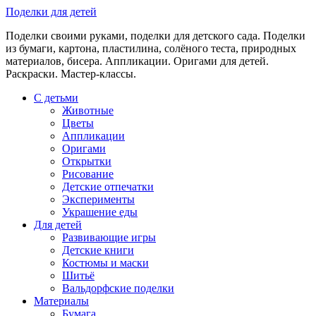
Skip
Поделки для детей
to
Поделки своими руками, поделки для детского сада. Поделки
content
из бумаги, картона, пластилина, солёного теста, природных
материалов, бисера. Аппликации. Оригами для детей.
Раскраски. Мастер-классы.
С детьми
Животные
Цветы
Аппликации
Оригами
Открытки
Рисование
Детские отпечатки
Эксперименты
Украшение еды
Для детей
Развивающие игры
Детские книги
Костюмы и маски
Шитьё
Вальдорфские поделки
Материалы
Бумага