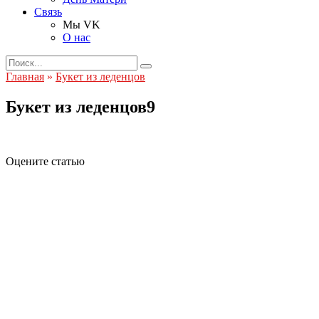
Связь
Мы VK
О нас
Search
for:
Главная
»
Букет из леденцов
Букет из леденцов9
Оцените статью