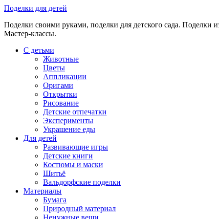
Skip
Поделки для детей
to
Поделки своими руками, поделки для детского сада. Поделки из
content
Мастер-классы.
С детьми
Животные
Цветы
Аппликации
Оригами
Открытки
Рисование
Детские отпечатки
Эксперименты
Украшение еды
Для детей
Развивающие игры
Детские книги
Костюмы и маски
Шитьё
Вальдорфские поделки
Материалы
Бумага
Природный материал
Ненужные вещи