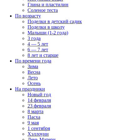
Глина и пластилин
Соленое теста
По возрасту
Поделки в детский садик
Поделки в школу
Малыши (1-2 года)
3 года
4 — 5 лет
6 — 7 лет
8 лет и старше
По времени года
Зима
Весна
Лето
Осень
На праздники
Новый год
14 февраля
23 февраля
8 марта
Пасха
9 мая
1 сентября
Хэллоуин
День Матери