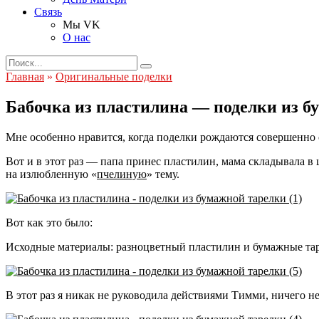
Связь
Мы VK
О нас
Search
for:
Главная
»
Оригинальные поделки
Бабочка из пластилина — поделки из б
Мне особенно нравится, когда поделки рождаются совершенно 
Вот и в этот раз — папа принес пластилин, мама складывала в
на излюбленную «
пчелиную
» тему.
Вот как это было:
Исходные материалы: разноцветный пластилин и бумажные тар
В этот раз я никак не руководила действиями Тимми, ничего не