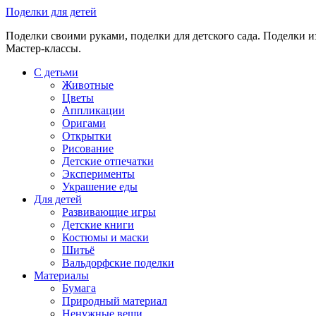
Skip
Поделки для детей
to
Поделки своими руками, поделки для детского сада. Поделки из
content
Мастер-классы.
С детьми
Животные
Цветы
Аппликации
Оригами
Открытки
Рисование
Детские отпечатки
Эксперименты
Украшение еды
Для детей
Развивающие игры
Детские книги
Костюмы и маски
Шитьё
Вальдорфские поделки
Материалы
Бумага
Природный материал
Ненужные вещи