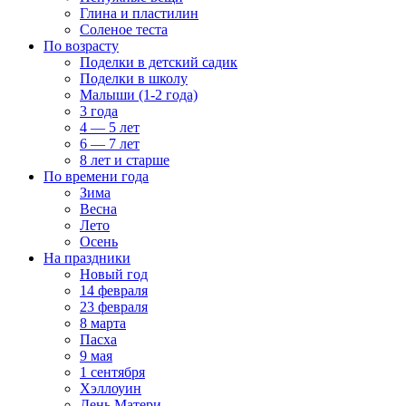
Глина и пластилин
Соленое теста
По возрасту
Поделки в детский садик
Поделки в школу
Малыши (1-2 года)
3 года
4 — 5 лет
6 — 7 лет
8 лет и старше
По времени года
Зима
Весна
Лето
Осень
На праздники
Новый год
14 февраля
23 февраля
8 марта
Пасха
9 мая
1 сентября
Хэллоуин
День Матери